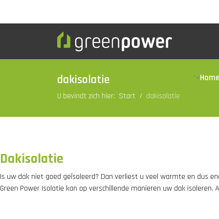
dakisolatie
Hom
">
U bevindt zich hier:
Start
dakisolatie
Dakisolatie
Is uw dak niet goed geïsoleerd? Dan verliest u veel warmte en dus en
Green Power Isolatie kan op verschillende manieren uw dak isoleren. A