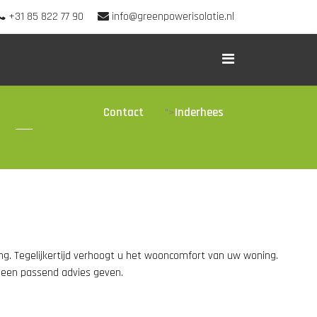
+31 85 822 77 90
info@greenpowerisolatie.nl
Dakisolatie
Contact
Inderhees
">
ing. Tegelijkertijd verhoogt u het wooncomfort van uw woning.
 u een passend advies geven.