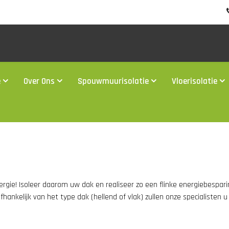
e
Over Ons
Spouwmuurisolatie
Vloerisolatie
ergie! Isoleer daarom uw dak en realiseer zo een flinke energiebespar
fhankelijk van het type dak (hellend of vlak) zullen onze specialisten